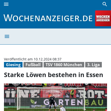
menu
search
Starke Löwen bestehen in Essen | Wochenanzeiger
menu
Starke Löwen be
Veröffentlicht am 10.12.2024 08:37
Giesing
Fußball
TSV 1860 München
3. Liga
Starke Löwen bestehen in Essen