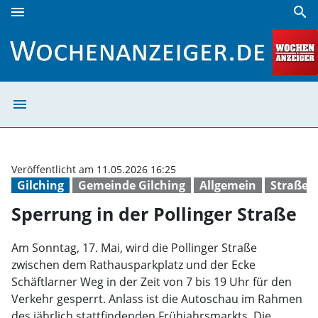
menu
search
Sperrung in der Pollinger Straße | Wochenanzeiger
menu
Sperrung in der
Veröffentlicht am 11.05.2026 16:25
Gilching
Gemeinde Gilching
Allgemein
Straßen
Sperrung in der Pollinger Straße
Am Sonntag, 17. Mai, wird die Pollinger Straße
zwischen dem Rathausparkplatz und der Ecke
Schäftlarner Weg in der Zeit von 7 bis 19 Uhr für den
Verkehr gesperrt. Anlass ist die Autoschau im Rahmen
des jährlich stattfindenden Frühjahrsmarkts. Die