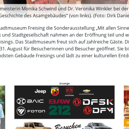
meisterin Monika Schwind und Dr. Veronika Winkler bei de
Geschichte des Asamgebäudes“ (von links). (Foto: Dirk Dani
Stadtmuseum Freising die Sonderausstellung „Mit allen Sin
itik und Stadtgesellschaft nahmen an der Eröffnung teil u
eisings. Das Stadtmuseum freut sich auf zahlreiche Gäste. Di
1. August für Besucherinnen und Besucher geöffnet. Sie bie
dsten Gebäude Freisings und lädt zu einer kulturellen Entd