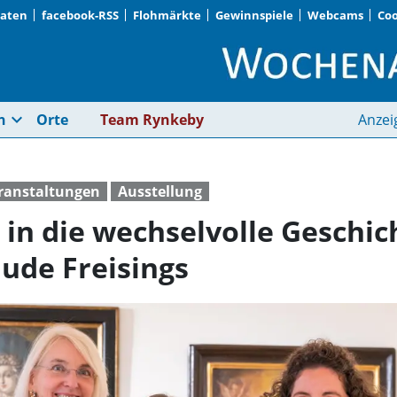
Daten
facebook-RSS
Flohmärkte
Gewinnspiele
Webcams
Coo
Spannende Einblicke 
expand_more
n
Orte
Team Rynkeby
Anzei
eranstaltungen
Ausstellung
in die wechselvolle Geschic
ude Freisings