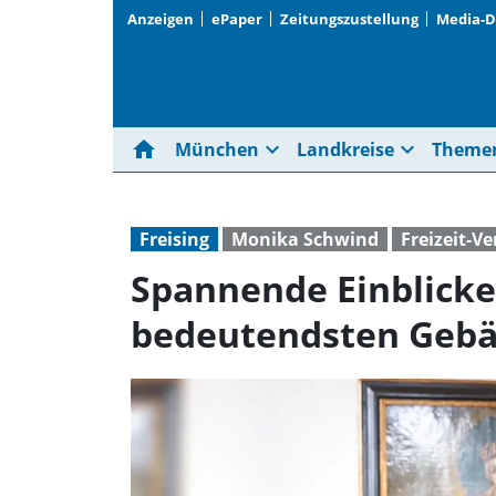
Anzeigen
ePaper
Zeitungszustellung
Media-
home
expand_more
expand_more
München
Landkreise
Theme
Freising
Monika Schwind
Freizeit-V
Spannende Einblicke 
bedeutendsten Gebä