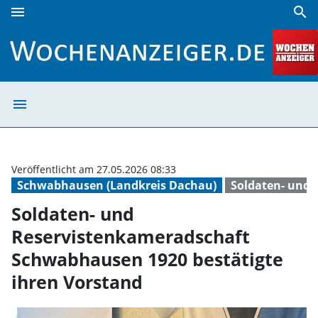
menu
search
Soldaten- und Reservistenkameradschaft Schwabhausen 19
menu
Soldaten- und R
Veröffentlicht am 27.05.2026 08:33
Schwabhausen (Landkreis Dachau)
Soldaten- und
Soldaten- und
Reservistenkameradschaft
Schwabhausen 1920 bestätigte
ihren Vorstand