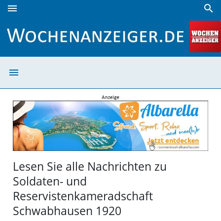
menu
search
Soldaten- und Reservistenkameradschaft Schwabhausen 1
menu
Soldaten- und 
Lesen Sie alle Nachrichten zu
Soldaten- und
Reservistenkameradschaft
Schwabhausen 1920