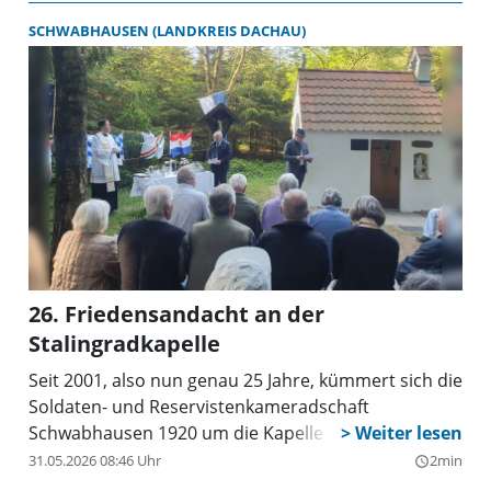
SCHWABHAUSEN (LANDKREIS DACHAU)
26. Friedensandacht an der
Stalingradkapelle
Seit 2001, also nun genau 25 Jahre, kümmert sich die
Soldaten- und Reservistenkameradschaft
Schwabhausen 1920 um die Kapelle.
31.05.2026 08:46 Uhr
2min
query_builder