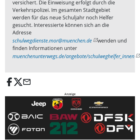
versichert. Die Einweisung erfolgt durch die
Verkehrspolizei. Im gesamten Stadtgebiet
werden für das neue Schuljahr noch Helfer
gesucht. Interessierte können sich an die
Adresse
schulwegdienste.mor@muenchen.de
wenden und
finden Informationen unter
muenchenunterwegs.de/angebote/schulweghelfer_innen
email