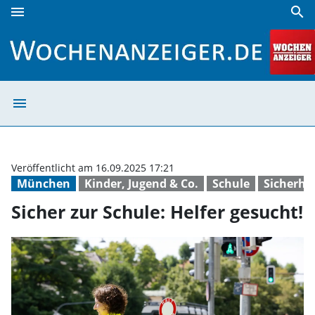
menu
search
Sicher zur Schule: Helfer gesucht! | Wochenanzeiger
menu
Sicher zur Schul
Veröffentlicht am 16.09.2025 17:21
München
Kinder, Jugend & Co.
Schule
Sicherhei
Sicher zur Schule: Helfer gesucht!