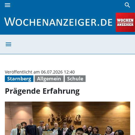
menu
search
Prägende Erfahrung | Wochenanzeiger
menu
Prägende Erfah
Veröffentlicht am 06.07.2026 12:40
Starnberg
Allgemein
Schule
Prägende Erfahrung