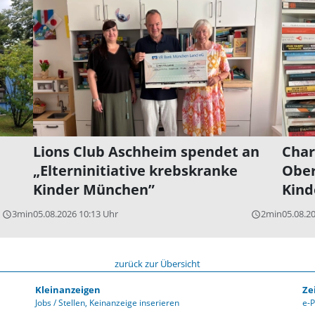
Lions Club Aschheim spendet an
Char
„Elterninitiative krebskranke
Ober
Kinder München”
Kind
3min
05.08.2026 10:13 Uhr
2min
05.08.2
query_builder
query_builder
zurück zur Übersicht
Kleinanzeigen
Ze
Jobs / Stellen
Keinanzeige inserieren
e-