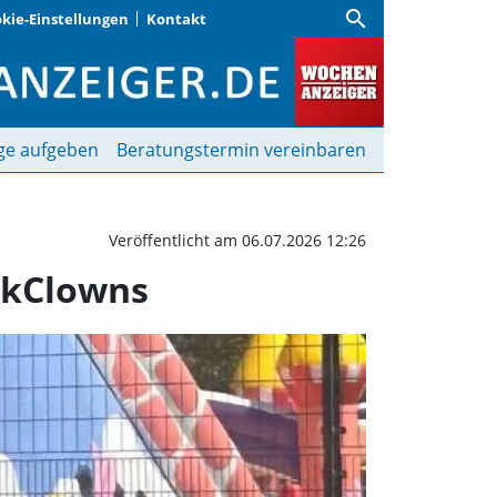
search
kie-Einstellungen
Kontakt
enstraße spendet für K
ge aufgeben
Beratungstermin vereinbaren
Veröffentlicht am 06.07.2026 12:26
ikClowns