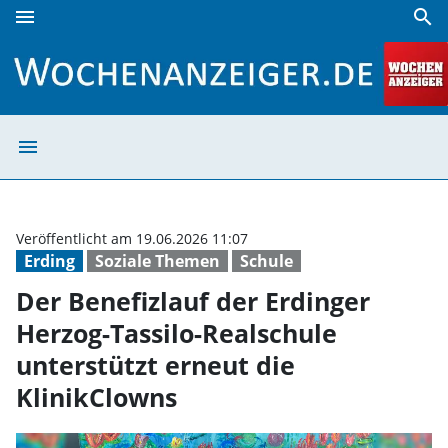
menu
search
Der Benefizlauf der Erdinger Herzog-Tassilo-Realschule unt
menu
Der Benefizlauf 
Veröffentlicht am 19.06.2026 11:07
Erding
Soziale Themen
Schule
Der Benefizlauf der Erdinger
Herzog-Tassilo-Realschule
unterstützt erneut die
KlinikClowns