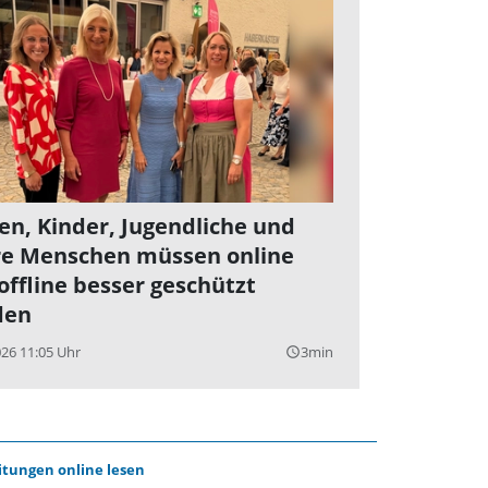
en, Kinder, Jugendliche und
re Menschen müssen online
offline besser geschützt
den
026 11:05 Uhr
3min
query_builder
itungen online lesen