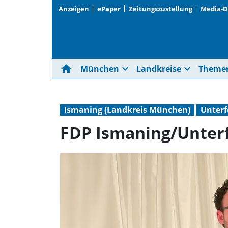
Anzeigen
ePaper
Zeitungszustellung
Media-
home
expand_more
expand_more
München
Landkreise
Theme
Ismaning (Landkreis München)
Unterf
FDP Ismaning/Unter