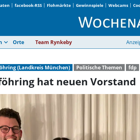
Daten
facebook-RSS
Flohmärkte
Gewinnspiele
Webcams
Coo
FDP Ismaning/Unterf
expand_more
n
Orte
Team Rynkeby
Anzei
öhring (Landkreis München)
Politische Themen
fdp
föhring hat neuen Vorstand