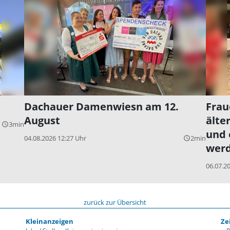
Dachauer Damenwiesn am 12.
Frau
August
älte
3min
query_builder
und 
04.08.2026 12:27 Uhr
2min
query_builder
wer
06.07.2
zurück zur Übersicht
Kleinanzeigen
Ze