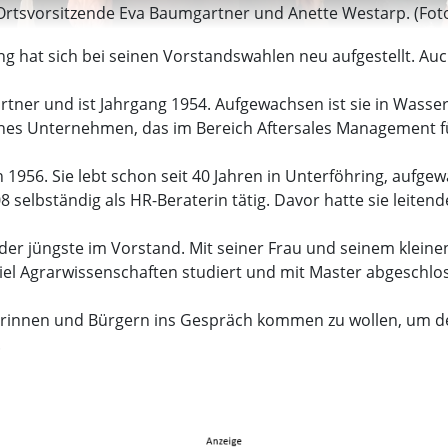
 Ortsvorsitzende Eva Baumgartner und Anette Westarp. (Fot
 hat sich bei seinen Vorstandswahlen neu aufgestellt. Auch
tner und ist Jahrgang 1954. Aufgewachsen ist sie in Wasse
leines Unternehmen, das im Bereich Aftersales Management für
 1956. Sie lebt schon seit 40 Jahren in Unterföhring, aufgew
08 selbständig als HR-Beraterin tätig. Davor hatte sie leiten
n der jüngste im Vorstand. Mit seiner Frau und seinem klein
el Agrarwissenschaften studiert und mit Master abgeschlos
ürgerinnen und Bürgern ins Gespräch kommen zu wollen, um d
.