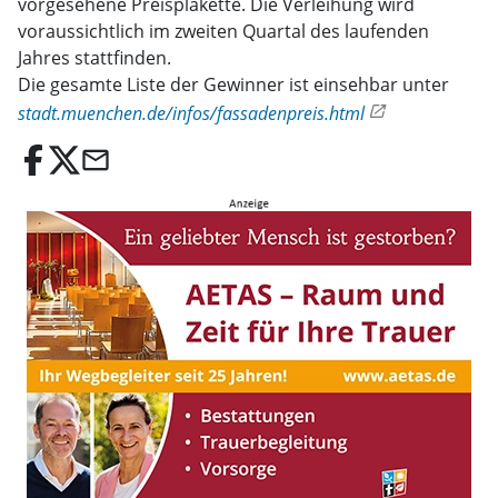
vorgesehene Preisplakette. Die Verleihung wird
voraussichtlich im zweiten Quartal des laufenden
Jahres stattfinden.
Die gesamte Liste der Gewinner ist einsehbar unter
stadt.muenchen.de/infos/fassadenpreis.html
email