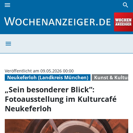
menu
search
„Sein besonderer Blick”: Fotoausstellung im Kulturcafé Ne
menu
„Sein besonderer
Veröffentlicht am 09.05.2026 00:00
Neukeferloh (Landkreis München)
Kunst & Kultur 
„Sein besonderer Blick”:
Fotoausstellung im Kulturcafé
Neukeferloh