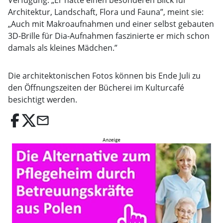
Verfügung. „Er hatte einen besonderen Blick für
Architektur, Landschaft, Flora und Fauna”, meint sie:
„Auch mit Makroaufnahmen und einer selbst gebauten
3D-Brille für Dia-Aufnahmen faszinierte er mich schon
damals als kleines Mädchen.”
Die architektonischen Fotos können bis Ende Juli zu
den Öffnungszeiten der Bücherei im Kulturcafé
besichtigt werden.
email