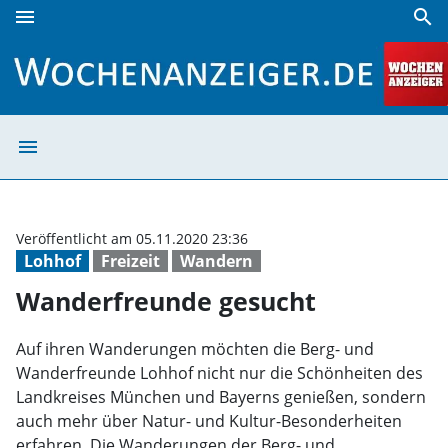
menu
search
Wanderfreunde gesucht | Wochenanzeiger
menu
Wanderfreunde 
Veröffentlicht am 05.11.2020 23:36
Lohhof
Freizeit
Wandern
Wanderfreunde gesucht
Auf ihren Wanderungen möchten die Berg- und
Wanderfreunde Lohhof nicht nur die Schönheiten des
Landkreises München und Bayerns genießen, sondern
auch mehr über Natur- und Kultur-Besonderheiten
erfahren. Die Wanderungen der Berg- und