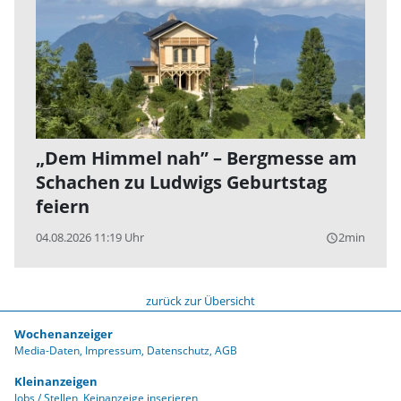
„Dem Himmel nah” – Bergmesse am
Schachen zu Ludwigs Geburtstag
feiern
04.08.2026 11:19 Uhr
2min
query_builder
zurück zur Übersicht
Wochenanzeiger
Media-Daten
Impressum
Datenschutz
AGB
Kleinanzeigen
Jobs / Stellen
Keinanzeige inserieren