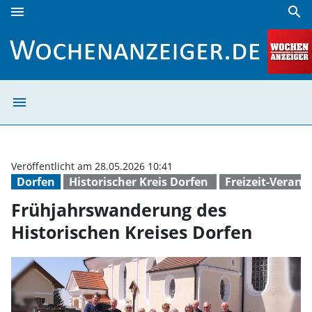
menu
search
Frühjahrswanderung des Historischen Kreises Dorfen | W
menu
Frühjahrswander
Veröffentlicht am 28.05.2026 10:41
Dorfen
Historischer Kreis Dorfen
Freizeit-Verans
Frühjahrswanderung des
Historischen Kreises Dorfen