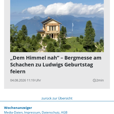
„Dem Himmel nah” – Bergmesse am
Schachen zu Ludwigs Geburtstag
feiern
04.08.2026 11:19 Uhr
2min
query_builder
zurück zur Übersicht
Wochenanzeiger
Media-Daten
Impressum
Datenschutz
AGB