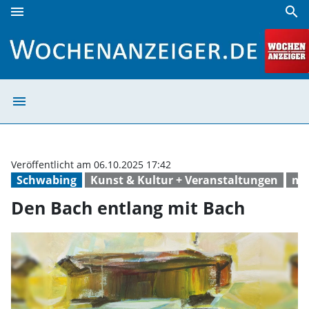
menu
search
Den Bach entlang mit Bach | Wochenanzeiger
menu
Den Bach entlan
Veröffentlicht am 06.10.2025 17:42
Schwabing
Kunst & Kultur + Veranstaltungen
mu
Den Bach entlang mit Bach