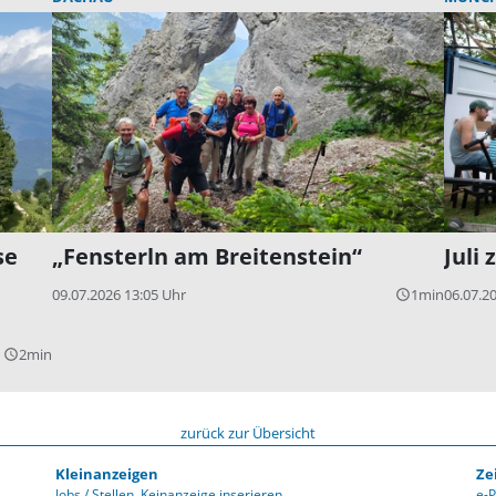
se
„Fensterln am Breitenstein“
Juli
09.07.2026 13:05 Uhr
1min
06.07.2
query_builder
2min
query_builder
zurück zur Übersicht
Kleinanzeigen
Ze
Jobs / Stellen
Keinanzeige inserieren
e-