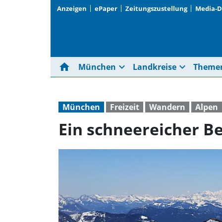
Anzeigen
ePaper
Zeitungszustellung
Media-
home
expand_more
expand_more
München
Landkreise
Theme
München
Freizeit
Wandern
Alpen
Ein schneereicher B