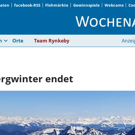
Daten
facebook-RSS
Flohmärkte
Gewinnspiele
Webcams
Coo
Ein schneereicher Be
expand_more
n
Orte
Team Rynkeby
Anzei
ergwinter endet