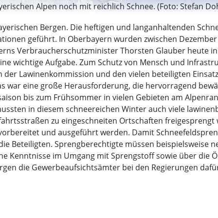
yerischen Alpen noch mit reichlich Schnee. (Foto: Stefan Do
bayerischen Bergen. Die heftigen und langanhaltenden Schn
ationen geführt. In Oberbayern wurden zwischen Dezember 
yerns Verbraucherschutzminister Thorsten Glauber heute in
eine wichtige Aufgabe. Zum Schutz von Mensch und Infrastr
der Lawinenkommission und den vielen beteiligten Einsatzk
s war eine große Herausforderung, die hervorragend bewält
aison bis zum Frühsommer in vielen Gebieten am Alpenran
ussten in diesem schneereichen Winter auch viele lawinen
ufahrtsstraßen zu eingeschneiten Ortschaften freigesprengt
vorbereitet und ausgeführt werden. Damit Schneefeldspreng
ie Beteiligten. Sprengberechtigte müssen beispielsweise n
he Kenntnisse im Umgang mit Sprengstoff sowie über die Ör
sorgen die Gewerbeaufsichtsämter bei den Regierungen dafü