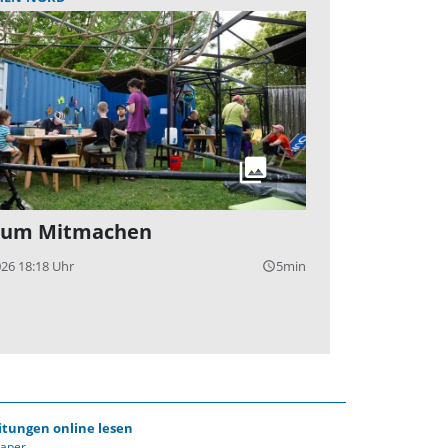
 zum Mitmachen
026 18:18 Uhr
5min
query_builder
itungen online lesen
Paper