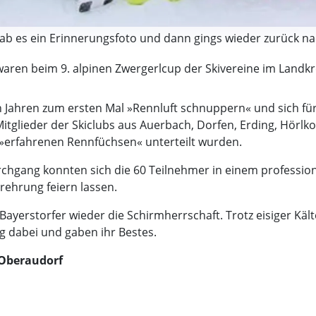
b es ein Erinnerungsfoto und dann gings wieder zurück nac
aren beim 9. alpinen Zwergerlcup der Skivereine im Landkre
n Jahren zum ersten Mal »Rennluft schnuppern« und sich fü
tglieder der Skiclubs aus Auerbach, Dorfen, Erding, Hörlk
»erfahrenen Rennfüchsen« unterteilt wurden.
hgang konnten sich die 60 Teilnehmer in einem profession
rehrung feiern lassen.
ayerstorfer wieder die Schirmherrschaft. Trotz eisiger Kä
g dabei und gaben ihr Bestes.
n Oberaudorf