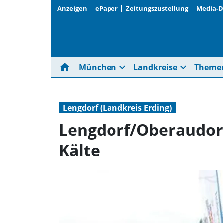
Anzeigen
ePaper
Zeitungszustellung
Media-
home
expand_more
expand_more
München
Landkreise
Theme
Lengdorf (Landkreis Erding)
Lengdorf/Oberaudorf
Kälte