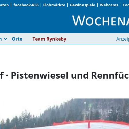
Daten
facebook-RSS
Flohmärkte
Gewinnspiele
Webcams
Coo
Lengdorf/Oberaudorf 
expand_more
n
Orte
Team Rynkeby
Anzei
 · Pistenwiesel und Rennfüc