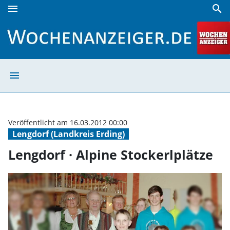
menu
search
Lengdorf · Alpine Stockerlplätze | Wochenanzeiger
menu
Lengdorf · Alpin
Veröffentlicht am 16.03.2012 00:00
Lengdorf (Landkreis Erding)
Lengdorf · Alpine Stockerlplätze