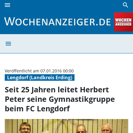
menu
search
Seit 25 Jahren leitet Herbert Peter seine Gymnastikgruppe
menu
Seit 25 Jahren 
Veröffentlicht am 07.01.2016 00:00
Lengdorf (Landkreis Erding)
Seit 25 Jahren leitet Herbert
Peter seine Gymnastikgruppe
beim FC Lengdorf