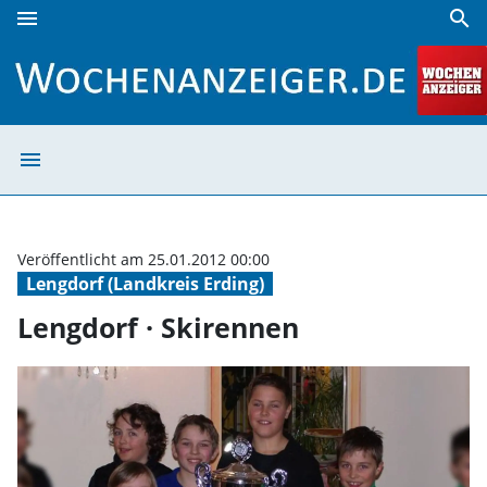
menu
search
Lengdorf · Skirennen | Wochenanzeiger
menu
Lengdorf · Skir
Veröffentlicht am 25.01.2012 00:00
Lengdorf (Landkreis Erding)
Lengdorf · Skirennen