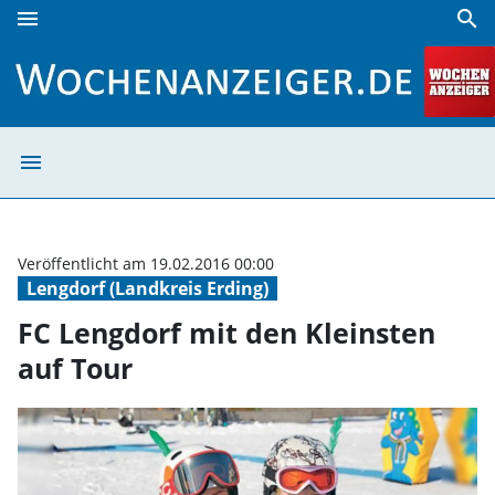
menu
search
FC Lengdorf mit den Kleinsten auf Tour | Wochenanzeiger
menu
FC Lengdorf mit
Veröffentlicht am 19.02.2016 00:00
Lengdorf (Landkreis Erding)
FC Lengdorf mit den Kleinsten
auf Tour