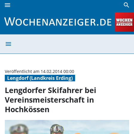
menu
search
Lengdorfer Skifahrer bei Vereinsmeisterschaft in Hochkös
menu
Lengdorfer Skif
Veröffentlicht am 14.02.2014 00:00
Lengdorf (Landkreis Erding)
Lengdorfer Skifahrer bei
Vereinsmeisterschaft in
Hochkössen