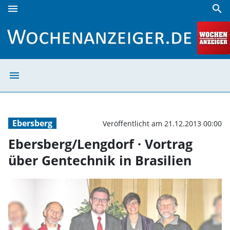
menu
search
Ebersberg/Lengdorf · Vortrag über Gentechnik in Brasilien
menu
Ebersberg/Lengd
Ebersberg
Veröffentlicht am 21.12.2013 00:00
Ebersberg/Lengdorf · Vortrag
über Gentechnik in Brasilien