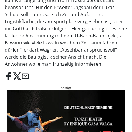
Bahnverlängerung und Tram-Trasse bereits stark
beansprucht. Für den Erweiterungsbau der Lukas-
Schule soll nun zusätzlich Zu- und Abfahrt zur
Logistikfläche, die am Sportplatz vorgesehen ist, über
die Gotthardstraße erfolgen. „Hier gab und gibt es eine
laufende Abstimmung mit dem U-Bahn-Bauprojekt, z.
B. wann wie viele Lkws in welchem Zeitraum fahren
dürfen“, erklärt Wagner. „Absehbar anspruchsvoll“
werde die Baulogistik seiner Ansicht nach. Die
Anwohner wolle man frühzeitig informieren.
email