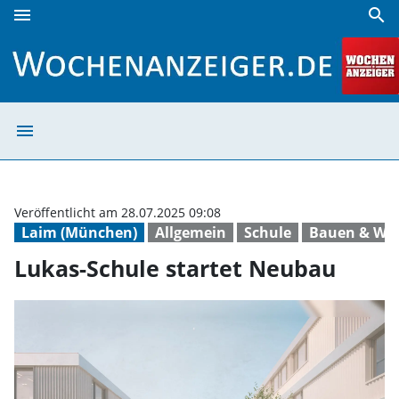
menu
search
Lukas-Schule startet Neubau | Wochenanzeiger
menu
Lukas-Schule st
Veröffentlicht am 28.07.2025 09:08
Laim (München)
Allgemein
Schule
Bauen & Wo
Lukas-Schule startet Neubau