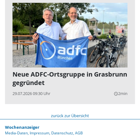
Neue ADFC-Ortsgruppe in Grasbrunn
gegründet
29.07.2026 09:30 Uhr
2min
query_builder
zurück zur Übersicht
Wochenanzeiger
Media-Daten
Impressum
Datenschutz
AGB