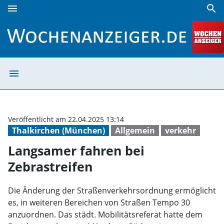
menu
search
Langsamer fahren bei Zebrastreifen | Wochenanzeiger
menu
Langsamer fahre
Veröffentlicht am 22.04.2025 13:14
Thalkirchen (München)
Allgemein
verkehr
Langsamer fahren bei
Zebrastreifen
Die Änderung der Straßenverkehrsordnung ermöglicht
es, in weiteren Bereichen von Straßen Tempo 30
anzuordnen. Das städt. Mobilitätsreferat hatte dem