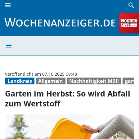
menu
search
Garten im Herbst: So wird Abfall zum Wertstoff | Wochena
menu
Garten im Herbs
Veröffentlicht am 07.10.2025 09:48
Landkreis
Allgemein
Nachhaltigkeit Müll
garte
Garten im Herbst: So wird Abfall
zum Wertstoff