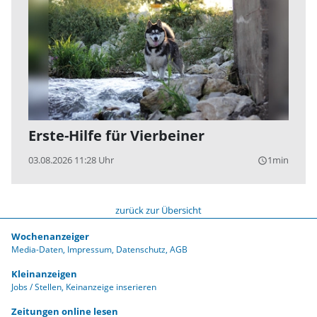
Erste-Hilfe für Vierbeiner
03.08.2026 11:28 Uhr
1min
query_builder
zurück zur Übersicht
Wochenanzeiger
Media-Daten
Impressum
Datenschutz
AGB
Kleinanzeigen
Jobs / Stellen
Keinanzeige inserieren
Zeitungen online lesen