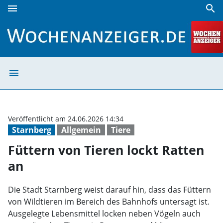
menu
search
Füttern von Tieren lockt Ratten an | Wochenanzeiger
menu
Füttern von Tie
Veröffentlicht am 24.06.2026 14:34
Starnberg
Allgemein
Tiere
Füttern von Tieren lockt Ratten
an
Die Stadt Starnberg weist darauf hin, dass das Füttern
von Wildtieren im Bereich des Bahnhofs untersagt ist.
Ausgelegte Lebensmittel locken neben Vögeln auch