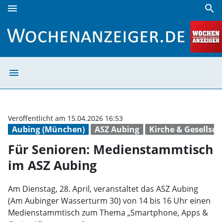
menu
search
Für Senioren: Medienstammtisch im ASZ Aubing | Wochena
menu
Für Senioren: M
Veröffentlicht am 15.04.2026 16:53
Aubing (München)
ASZ Aubing
Kirche & Gesellsch
Für Senioren: Medienstammtisch
im ASZ Aubing
Am Dienstag, 28. April, veranstaltet das ASZ Aubing
(Am Aubinger Wasserturm 30) von 14 bis 16 Uhr einen
Medienstammtisch zum Thema „Smartphone, Apps &