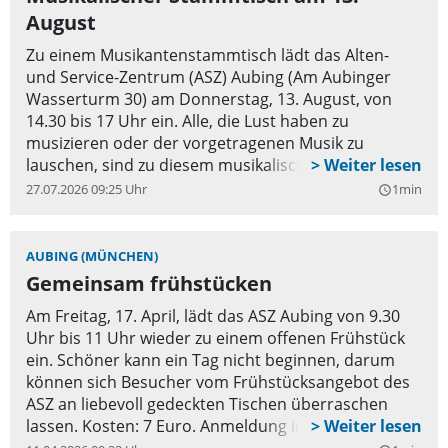
August
Zu einem Musikantenstammtisch lädt das Alten-
und Service-Zentrum (ASZ) Aubing (Am Aubinger
Wasserturm 30) am Donnerstag, 13. August, von
14.30 bis 17 Uhr ein. Alle, die Lust haben zu
musizieren oder der vorgetragenen Musik zu
lauschen, sind zu diesem musikalischen Nachmittag
eingeladen. In angenehmer Atmosphäre werden die
27.07.2026 09:25 Uhr
1min
query_builder
Musizierenden sowohl die echte bayerische
Volksmusik als auch Volksmusik aus anderen
Ländern vortragen.
AUBING (MÜNCHEN)
Gemeinsam frühstücken
Am Freitag, 17. April, lädt das ASZ Aubing von 9.30
Uhr bis 11 Uhr wieder zu einem offenen Frühstück
ein. Schöner kann ein Tag nicht beginnen, darum
können sich Besucher vom Frühstücksangebot des
ASZ an liebevoll gedeckten Tischen überraschen
lassen. Kosten: 7 Euro. Anmeldung im ASZ Aubing