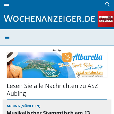
menu
search
ASZ Aubing | Wochenanzeiger
menu
ASZ Aubing | W
Lesen Sie alle Nachrichten zu ASZ
Aubing
AUBING (MÜNCHEN)
Musikalischer Stammtisch am 13.