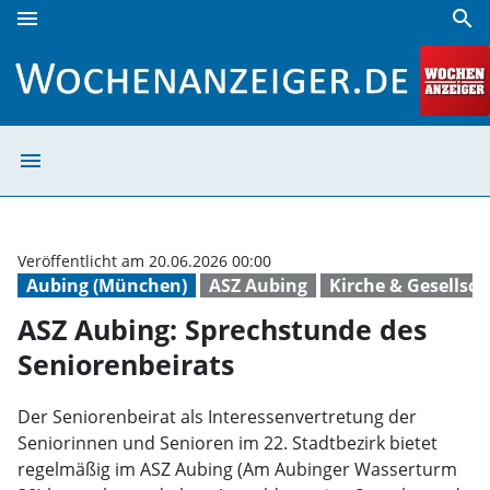
menu
search
ASZ Aubing: Sprechstunde des Seniorenbeirats | Wochena
menu
ASZ Aubing: Spr
Veröffentlicht am 20.06.2026 00:00
Aubing (München)
ASZ Aubing
Kirche & Gesellsch
ASZ Aubing: Sprechstunde des
Seniorenbeirats
Der Seniorenbeirat als Interessenvertretung der
Seniorinnen und Senioren im 22. Stadtbezirk bietet
regelmäßig im ASZ Aubing (Am Aubinger Wasserturm