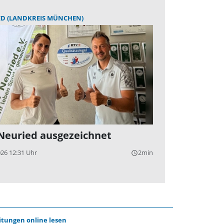
ED (LANDKREIS MÜNCHEN)
Neuried ausgezeichnet
026 12:31 Uhr
2min
query_builder
itungen online lesen