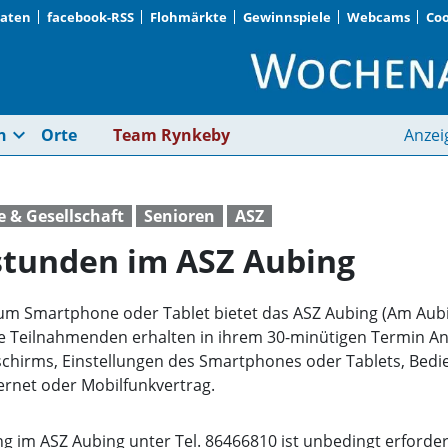
Daten
facebook-RSS
Flohmärkte
Gewinnspiele
Webcams
Coo
Smartphone-Sprechst
expand_more
n
Orte
Team Rynkeby
Anzei
e & Gesellschaft
Senioren
ASZ
tunden im ASZ Aubing
 zum Smartphone oder Tablet bietet das ASZ Aubing (Am Au
 Die Teilnahmenden erhalten in ihrem 30-minütigen Termin A
dschirms, Einstellungen des Smartphones oder Tablets, Be
ternet oder Mobilfunkvertrag.
g im ASZ Aubing unter Tel. 86466810 ist unbedingt erforder