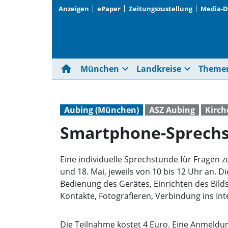
Anzeigen
ePaper
Zeitungszustellung
Media-
home
expand_more
expand_more
München
Landkreise
Theme
Aubing (München)
ASZ Aubing
Kirch
Smartphone-Sprechs
Eine individuelle Sprechstunde für Fragen
und 18. Mai, jeweils von 10 bis 12 Uhr an.
Bedienung des Gerätes, Einrichten des Bil
Kontakte, Fotografieren, Verbindung ins In
Die Teilnahme kostet 4 Euro. Eine Anmeldun