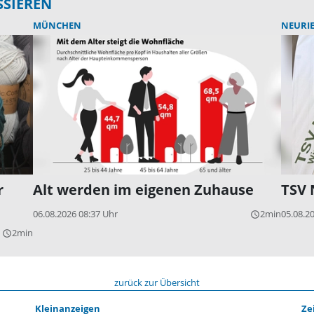
SSIEREN
MÜNCHEN
NEURI
r
Alt werden im eigenen Zuhause
TSV 
06.08.2026 08:37 Uhr
2min
05.08.2
query_builder
2min
query_builder
zurück zur Übersicht
Kleinanzeigen
Ze