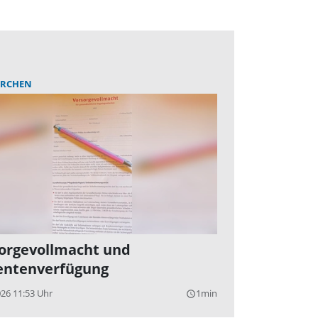
IRCHEN
orgevollmacht und
entenverfügung
026 11:53 Uhr
1min
query_builder