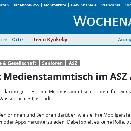
Daten
facebook-RSS
Flohmärkte
Gewinnspiele
Webcams
Coo
Smartphone und Co.:
expand_more
n
Orte
Team Rynkeby
Anzei
e & Gesellschaft
Senioren
ASZ
: Medienstammtisch im ASZ
- darum geht es beim Medienstammtisch, zu dem für Dienstag
Wasserturm 30) einlädt.
niorinnen und Senioren darüber, wie sie ihre Mobilgeräte 
n oder Apps herunterzuladen. Dabei spielt es keine Rolle, o