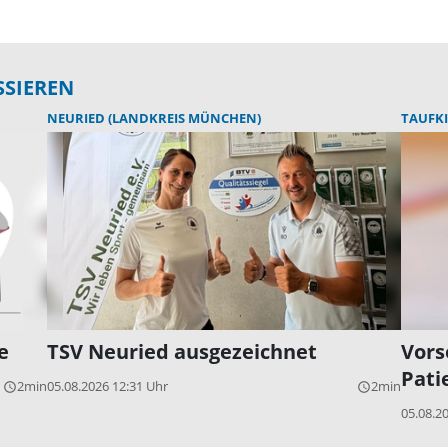
SSIEREN
NEURIED (LANDKREIS MÜNCHEN)
TAUFK
e
TSV Neuried ausgezeichnet
Vors
Pati
2min
05.08.2026 12:31 Uhr
2min
query_builder
query_builder
05.08.2