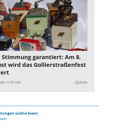
 Stimmung garantiert: Am 8.
st wird das Gollierstraßenfest
iert
026 11:57 Uhr
2min
query_builder
itungen online lesen
Paper