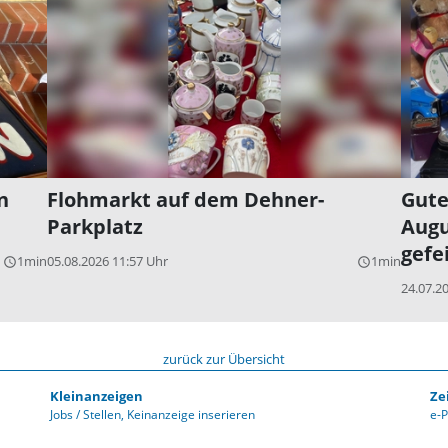
n
Flohmarkt auf dem Dehner-
Gute
Parkplatz
Augu
gefe
1min
05.08.2026 11:57 Uhr
1min
query_builder
query_builder
24.07.2
zurück zur Übersicht
Kleinanzeigen
Ze
Jobs / Stellen
Keinanzeige inserieren
e-