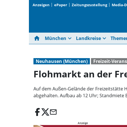
Anzeigen
ePaper
Zeitungszustellung
Media-
home
expand_more
expand_more
München
Landkreise
Theme
Neuhausen (München)
Freizeit-Veran
Flohmarkt an der Fre
Auf dem Außen-Gelände der Freizeitstätte Hi
abgehalten. Aufbau ab 12 Uhr; Standmiete E
email