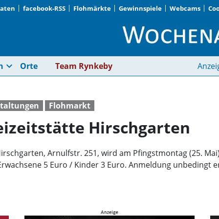
Daten
facebook-RSS
Flohmärkte
Gewinnspiele
Webcams
Coo
Flohmarkt an der Frei
expand_more
n
Orte
Team Rynkeby
Anzei
staltungen
Flohmarkt
izeitstätte Hirschgarten
rschgarten, Arnulfstr. 251, wird am Pfingstmontag (25. Mai
rwachsene 5 Euro / Kinder 3 Euro. Anmeldung unbedingt erf