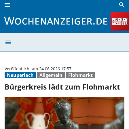
menu
search
Bürgerkreis lädt zum Flohmarkt | Wochenanzeiger
menu
Bürgerkreis läd
Veröffentlicht am 24.06.2026 17:57
Neuperlach
Allgemein
Flohmarkt
Bürgerkreis lädt zum Flohmarkt