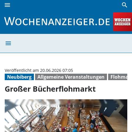
menu
search
Großer Bücherflohmarkt | Wochenanzeiger
menu
Großer Bücherf
Veröffentlicht am 20.06.2026 07:05
Neubiberg
Allgemeine Veranstaltungen
Flohmar
Großer Bücherflohmarkt