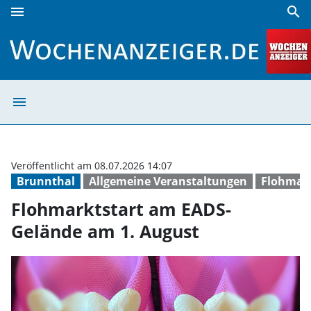
menu
search
Flohmarktstart am EADS-Gelände am 1. August | Wochenan
menu
Flohmarktstart 
Veröffentlicht am 08.07.2026 14:07
Brunnthal
Allgemeine Veranstaltungen
Flohmar
Flohmarktstart am EADS-
Gelände am 1. August