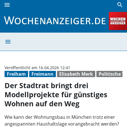
menu
search
Der Stadtrat bringt drei Modellprojekte für günstiges Wo
menu
Der Stadtrat br
Veröffentlicht am 16.04.2026 12:41
Freiham
Freimann
Elisabeth Merk
Politische 
Der Stadtrat bringt drei
Modellprojekte für günstiges
Wohnen auf den Weg
Wie kann der Wohnungsbau in München trotz einer
angespannten Haushaltslage vorangebracht werden?