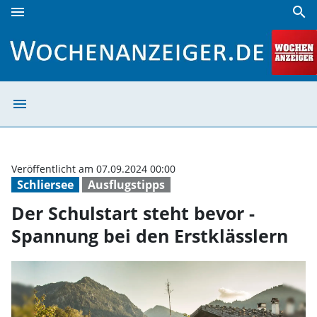
menu
search
Der Schulstart steht bevor - Spannung bei den Erstklässle
menu
Der Schulstart s
Veröffentlicht am 07.09.2024 00:00
Schliersee
Ausflugstipps
Der Schulstart steht bevor -
Spannung bei den Erstklässlern