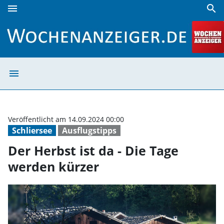
menu
search
Der Herbst ist da - Die Tage werden kürzer | Wochenanzeig
menu
Der Herbst ist 
Veröffentlicht am 14.09.2024 00:00
Schliersee
Ausflugstipps
Der Herbst ist da - Die Tage
werden kürzer