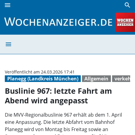
menu
search
Buslinie 967: letzte Fahrt am Abend wird angepasst | Woch
menu
Buslinie 967: l
Veröffentlicht am 24.03.2026 17:41
Planegg (Landkreis München)
Allgemein
verkehr
Buslinie 967: letzte Fahrt am
Abend wird angepasst
Die MVV‑Regionalbuslinie 967 erhält ab dem 1. April
eine Anpassung. Die letzte Abfahrt vom Bahnhof
Planegg wird von Montag bis Freitag sowie an