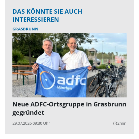
DAS KÖNNTE SIE AUCH
INTERESSIEREN
GRASBRUNN
Neue ADFC-Ortsgruppe in Grasbrunn
gegründet
29.07.2026 09:30 Uhr
2min
query_builder