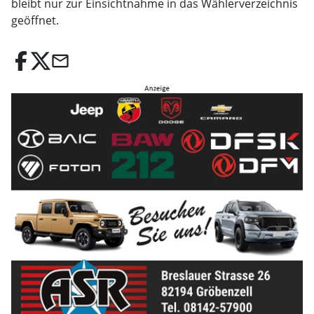
bleibt nur zur Einsichtnahme in das Wählerverzeichnis
geöffnet.
email