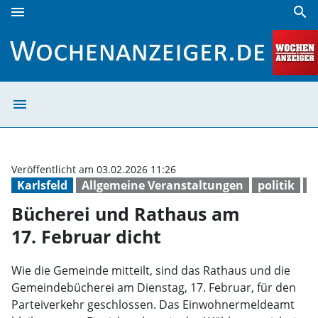
menu
search
Bücherei und Rathaus am 17. Februar dicht | Wochenanzei
menu
Bücherei und Ra
Veröffentlicht am 03.02.2026 11:26
Karlsfeld
Allgemeine Veranstaltungen
politik
T
Bücherei und Rathaus am
17. Februar dicht
Wie die Gemeinde mitteilt, sind das Rathaus und die
Gemeindebücherei am Dienstag, 17. Februar, für den
Parteiverkehr geschlossen. Das Einwohnermeldeamt