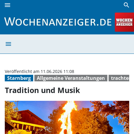
menu
search
Tradition und Musik | Wochenanzeiger
menu
Tradition und M
Veröffentlicht am 11.06.2026 11:08
Starnberg
Allgemeine Veranstaltungen
trachten
Tradition und Musik