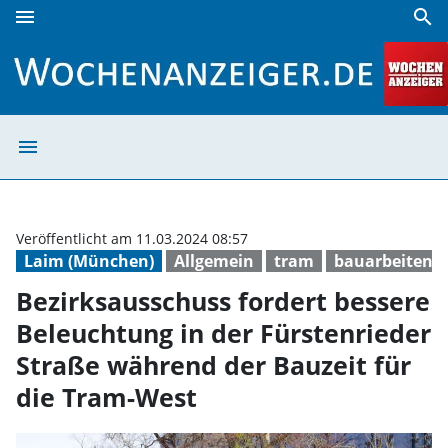
menu
search
Bezirksausschuss fordert bessere Beleuchtung in der Fürs
menu
Bezirksausschus
Veröffentlicht am 11.03.2024 08:57
Laim (München)
Allgemein
tram
bauarbeiten
Bezirksausschuss fordert bessere
Beleuchtung in der Fürstenrieder
Straße während der Bauzeit für
die Tram-West