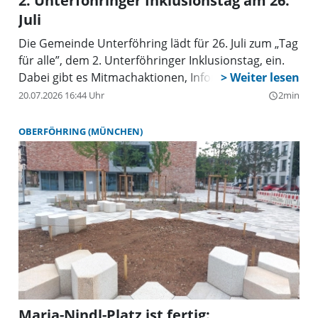
2. Unterföhringer Inklusionstag am 26.
Juli
Die Gemeinde Unterföhring lädt für 26. Juli zum „Tag
für alle”, dem 2. Unterföhringer Inklusionstag, ein.
Dabei gibt es Mitmachaktionen, Informationsstände
und noch mehr.
20.07.2026 16:44 Uhr
2min
query_builder
OBERFÖHRING (MÜNCHEN)
Maria-Nindl-Platz ist fertig: