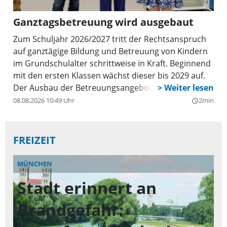
Ganztagsbetreuung wird ausgebaut
Zum Schuljahr 2026/2027 tritt der Rechtsanspruch
auf ganztägige Bildung und Betreuung von Kindern
im Grundschulalter schrittweise in Kraft. Beginnend
mit den ersten Klassen wächst dieser bis 2029 auf.
Der Ausbau der Betreuungsangebote für Kinder in
der Grundschule schreitet in Bayern voran. Der
08.08.2026 10:49 Uhr
2min
query_builder
Freistaat unterstützt die zuständigen Kommunen
dabei tatkräftig. Im Landesförderprogramm
Ganztagsausbau stehen dafür 461 Millionen Euro
FREIZEIT
bereit. Rund 11 Millionen Euro gehen an die
Landeshauptstadt München.
MÜNCHEN
Z
Stadt erinnert an
Et
Do
Brandgefahr:
Ve
hi
06