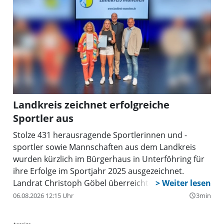
Landkreis zeichnet erfolgreiche
Sportler aus
Stolze 431 herausragende Sportlerinnen und -
sportler sowie Mannschaften aus dem Landkreis
wurden kürzlich im Bürgerhaus in Unterföhring für
ihre Erfolge im Sportjahr 2025 ausgezeichnet.
Landrat Christoph Göbel überreichte im Rahmen
einer feierlichen Veranstaltung Medaillen, Urkunden
06.08.2026 12:15 Uhr
3min
query_builder
und Funktionsshirts an die Athletinnen und
Athleten, die in 16 Sportarten insgesamt 172 Titel