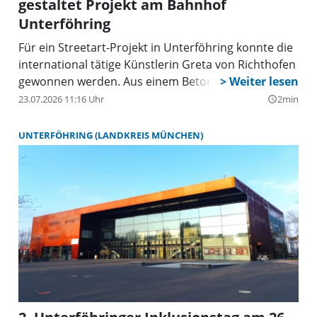
gestaltet Projekt am Bahnhof
Unterföhring
Für ein Streetart-Projekt in Unterföhring konnte die
international tätige Künstlerin Greta von Richthofen
gewonnen werden. Aus einem Betonquader
gestaltete sie eine bunte Vogelinsel.
23.07.2026 11:16 Uhr
2min
query_builder
UNTERFÖHRING (LANDKREIS MÜNCHEN)