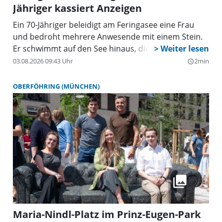
zu
Jähriger kassiert Anzeigen
Ein 70-Jähriger beleidigt am Feringasee eine Frau
und bedroht mehrere Anwesende mit einem Stein.
Er schwimmt auf den See hinaus, die Polizei verfolgt
ihn mit einem Boot.
03.08.2026 09:43 Uhr
2min
query_builder
OBERFÖHRING (MÜNCHEN)
Maria-Nindl-Platz im Prinz-Eugen-Park