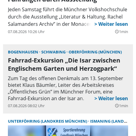
Jeden Samstag führt die Münchner Volkshochschule
durch die Ausstellung „Literatur & Haltung. Rachel
Salamanders Archiv” in der Monacensia.
07.08.2026 10:26 Uhr
1min
query_builder
BOGENHAUSEN
SCHWABING
OBERFÖHRING (MÜNCHEN)
Fahrrad-Exkursion „Die Isar zwischen
Englischem Garten und Herzogpark“
Zum Tag des offenen Denkmals am 13. September
bietet Klaus Bäumler, Leiter des Arbeitskreises
„Öffentliches Grün” im Münchner Forum, eine
Fahrrad-Exkursion an der Isar an.
07.08.2026 08:02 Uhr
1min
query_builder
UNTERFÖHRING (LANDKREIS MÜNCHEN)
ISMANING (LANDKREIS MÜNCHEN)