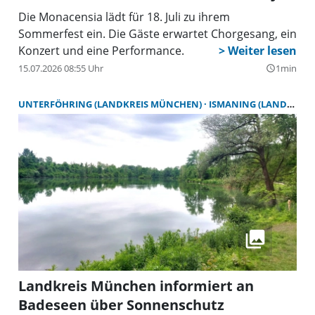
Die Monacensia lädt für 18. Juli zu ihrem
Sommerfest ein. Die Gäste erwartet Chorgesang, ein
Konzert und eine Performance.
15.07.2026 08:55 Uhr
1min
query_builder
UNTERFÖHRING (LANDKREIS MÜNCHEN)
ISMANING (LANDKREIS MÜNCHEN)
Landkreis München informiert an
Badeseen über Sonnenschutz