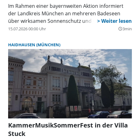
Im Rahmen einer bayernweiten Aktion informiert
der Landkreis München an mehreren Badeseen
über wirksamen Sonnenschutz und gesundheitliche
Prävention.
15.07.2026 00:00 Uhr
3min
query_builder
HAIDHAUSEN (MÜNCHEN)
KammerMusikSommerFest in der Villa
Stuck