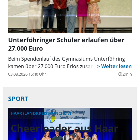
Unterföhringer Schüler erlaufen über
27.000 Euro
Beim Spendenlauf des Gymnasiums Unterföhring
kamen über 27.000 Euro Erlös zusammen.
03.08.2026 15:40 Uhr
2min
query_builder
SPORT
HAAR (LANDKREIS MÜNCHEN)
TA
Cheerleader aus Haar
E