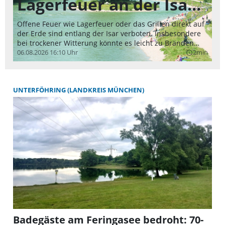
Lagerfeuer an der Isar
Ge
ic
sind verboten
Wi
Offene Feuer wie Lagerfeuer oder das Grillen direkt auf
di
der Erde sind entlang der Isar verboten. Insbesondere
gr
bei trockener Witterung könnte es leicht zu Bränden
Ho
kommen.
06.08.2026 16:10 Uhr
2min
query_builder
hi
fe
of
Al
UNTERFÖHRING (LANDKREIS MÜNCHEN)
no
or
ka
un
ha
du
be
vi
sc
Ga
we
da
kö
Badegäste am Feringasee bedroht: 70-
an