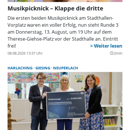
Musikpicknick – Klappe die dritte
Die ersten beiden Musikpicknick am Stadthallen-
Vorplatz waren ein voller Erfolg, nun steht Runde 3
am Donnerstag, 13. August, um 19 Uhr auf dem
Therese-Giehse-Platz vor der Stadthalle an. Eintritt
frei!
08.08.2026 13:37 Uhr
2min
query_builder
HARLACHING
GIESING
NEUPERLACH