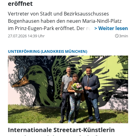
eröffnet
Vertreter von Stadt und Bezirksausschusses
Bogenhausen haben den neuen Maria-Nindl-Platz
im Prinz-Eugen-Park eröffnet. Der rund 4.000
Quadratmeter große Platz soll ein zentraler
27.07.2026 14:39 Uhr
3min
query_builder
Treffpunkt werden.
UNTERFÖHRING (LANDKREIS MÜNCHEN)
Internationale Streetart-Künstlerin