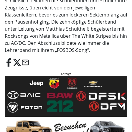
Schließlich bekamen die Schülerinnen und Schüler ihre
Zeugnisse, überreicht von den jeweiligen
Klassenleitern, bevor es zum lockeren Sektempfang auf
den Pausenhof ging. Die zehnköpfige Schülerband
unter Leitung von Matthias Schultheiß begeisterte mit
Rocksongs von Metallica über The White Stripes bis hin
zu AC/DC. Den Abschluss bildete wie immer die
Lehrerband mit ihrem „FOSBOS-Song“.
email