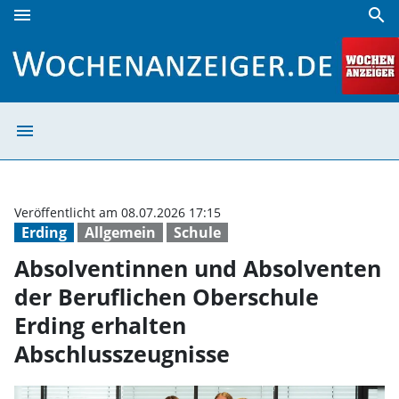
menu
search
Absolventinnen und Absolventen der Beruflichen Oberschu
menu
Absolventinnen 
Veröffentlicht am 08.07.2026 17:15
Erding
Allgemein
Schule
Absolventinnen und Absolventen
der Beruflichen Oberschule
Erding erhalten
Abschlusszeugnisse