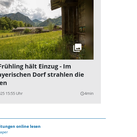
Frühling hält Einzug - Im
ayerischen Dorf strahlen die
en
025 15:55 Uhr
4min
query_builder
itungen online lesen
Paper