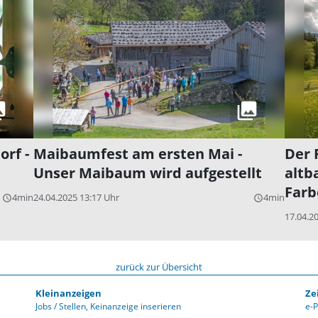
orf -
Maibaumfest am ersten Mai -
Der 
Unser Maibaum wird aufgestellt
altb
Farb
4min
24.04.2025 13:17 Uhr
4min
query_builder
query_builder
17.04.2
zurück zur Übersicht
Kleinanzeigen
Ze
Jobs / Stellen
Keinanzeige inserieren
e-