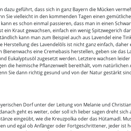
n dazu geführt, dass sich in ganz Bayern die Mücken verme
enn Sie vielleicht in den kommenden Tagen einen gemütlic
 kann es schon einmal passieren, dass man in einen Schwar
ist ein Kraut gewachsen, einfach ein wenig Spitzwegerich dar
tändlich kann man zum Beispiel auch aus Lavendel eine Tin
 Herstellung des Lavendelöls ist nicht ganz einfach, daher 
 Bienenwachs eine Cremebasis herstellen, geben sie das La
und Eukalyptusöl zugesetzt werden. Letztere wachsen leider
n die heimische Pflanzenwelt bereithält, vom natürlichen An
enn Sie dann richtig gesund und von der Natur gestärkt sind
tbayerischen Dorf unter der Leitung von Melanie und Chris
danach geht es weiter, oder soll ich lieber sagen dreht sich
ntänze eingeübt, wie die Kreuzpolka oder das Hütamadl. Mus
n und egal ob Anfänger oder Fortgeschrittener, jeder ist 