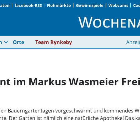
Daten
facebook-RSS
Flohmärkte
Gewinnspiele
Webcams
Coo
Der Sommer wird bun
expand_more
n
Orte
Team Rynkeby
Anzei
nt im Markus Wasmeier Fre
on den Bauerngartentagen vorgeschwärmt und kommendes Wo
hte. Der Garten ist nämlich eine natürliche Apotheke! Das
n