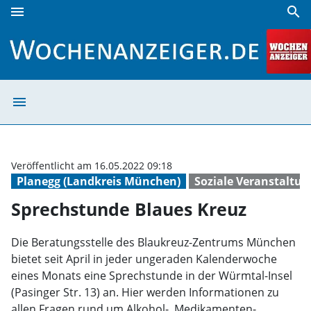
menu
search
Sprechstunde Blaues Kreuz | Wochenanzeiger
menu
Sprechstunde Bl
Veröffentlicht am 16.05.2022 09:18
Planegg (Landkreis München)
Soziale Veranstaltu
Sprechstunde Blaues Kreuz
Die Beratungsstelle des Blaukreuz-Zentrums München
bietet seit April in jeder ungeraden Kalenderwoche
eines Monats eine Sprechstunde in der Würmtal-Insel
(Pasinger Str. 13) an. Hier werden Informationen zu
allen Fragen rund um Alkohol-, Medikamenten-,