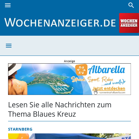
menu
search
Blaues Kreuz | Wochenanzeiger
menu
Blaues Kreuz | 
Lesen Sie alle Nachrichten zum
Thema Blaues Kreuz
STARNBERG