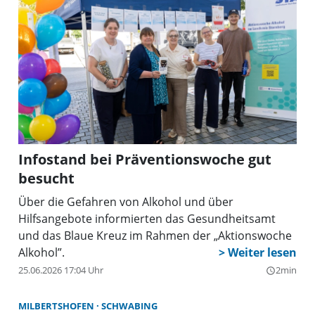
Infostand bei Präventionswoche gut
besucht
Über die Gefahren von Alkohol und über
Hilfsangebote informierten das Gesundheitsamt
und das Blaue Kreuz im Rahmen der „Aktionswoche
Alkohol”.
25.06.2026 17:04 Uhr
2min
query_builder
MILBERTSHOFEN
SCHWABING