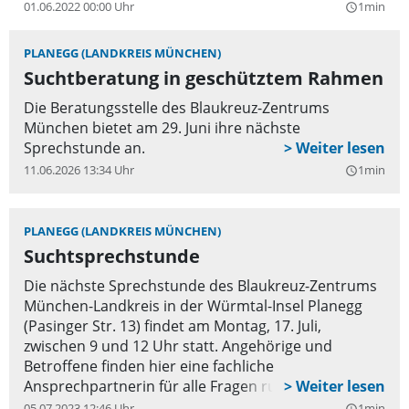
Arbeit des Blauen Kreuzes. Zur Stärkung gab es
01.06.2022 00:00 Uhr
1min
query_builder
Burger und Getränke.
PLANEGG (LANDKREIS MÜNCHEN)
Suchtberatung in geschütztem Rahmen
Die Beratungsstelle des Blaukreuz-Zentrums
München bietet am 29. Juni ihre nächste
Sprechstunde an.
11.06.2026 13:34 Uhr
1min
query_builder
PLANEGG (LANDKREIS MÜNCHEN)
Suchtsprechstunde
Die nächste Sprechstunde des Blaukreuz-Zentrums
München-Landkreis in der Würmtal-Insel Planegg
(Pasinger Str. 13) findet am Montag, 17. Juli,
zwischen 9 und 12 Uhr statt. Angehörige und
Betroffene finden hier eine fachliche
Ansprechpartnerin für alle Fragen rund um den
problematischen Konsum von Alkohol, Drogen,
05.07.2023 12:46 Uhr
1min
query_builder