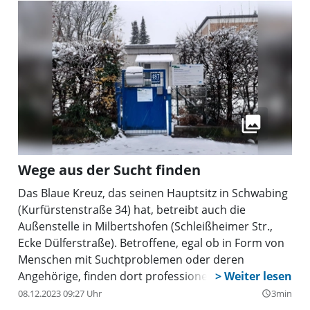
Wege aus der Sucht finden
Das Blaue Kreuz, das seinen Hauptsitz in Schwabing
(Kurfürstenstraße 34) hat, betreibt auch die
Außenstelle in Milbertshofen (Schleißheimer Str.,
Ecke Dülferstraße). Betroffene, egal ob in Form von
Menschen mit Suchtproblemen oder deren
Angehörige, finden dort professionelle Hilfe und
Beratung.
08.12.2023 09:27 Uhr
3min
query_builder