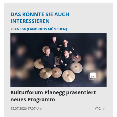
DAS KÖNNTE SIE AUCH
INTERESSIEREN
PLANEGG (LANDKREIS MÜNCHEN)
Kulturforum Planegg präsentiert
neues Programm
15.07.2026 17:07 Uhr
2min
query_builder