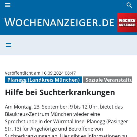
menu
search
Hilfe bei Suchterkrankungen | Wochenanzeiger
menu
Hilfe bei Sucht
Veröffentlicht am 16.09.2024 08:47
Planegg (Landkreis München)
Soziale Veranstaltu
Hilfe bei Suchterkrankungen
Am Montag, 23. September, 9 bis 12 Uhr, bietet das
Blaukreuz-Zentrum München wieder eine
Sprechstunde in der Würmtal-Insel Planegg (Pasinger
Str. 13) für Angehörige und Betroffene von
Suchterkrankungen an. Hier gibt es Informationen zu