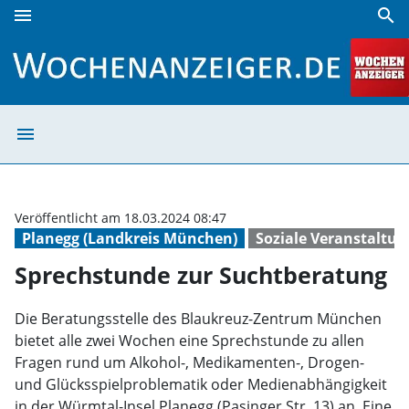
menu
search
Sprechstunde zur Suchtberatung | Wochenanzeiger
menu
Sprechstunde zu
Veröffentlicht am 18.03.2024 08:47
Planegg (Landkreis München)
Soziale Veranstaltu
Sprechstunde zur Suchtberatung
Die Beratungsstelle des Blaukreuz-Zentrum München
bietet alle zwei Wochen eine Sprechstunde zu allen
Fragen rund um Alkohol-, Medikamenten-, Drogen-
und Glücksspielproblematik oder Medienabhängigkeit
in der Würmtal-Insel Planegg (Pasinger Str. 13) an. Eine